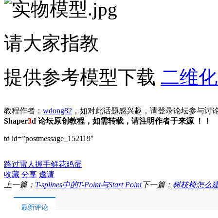
请大家指教
提供参考模型下载
二维化.
教程作者：
wdong82
，如对此话题感兴趣，请登录论坛参与讨
Shaper
3
d 论坛原创教程，如需转载，请注明作者于来源 ！！
td id=”postmessage_152119″
路过
雷人
握手
鲜花
鸡蛋
收藏
分享
邀请
上一篇：
T-splines中的T-Point与Start Point
下一篇：
树枝椅怎么
最新评论