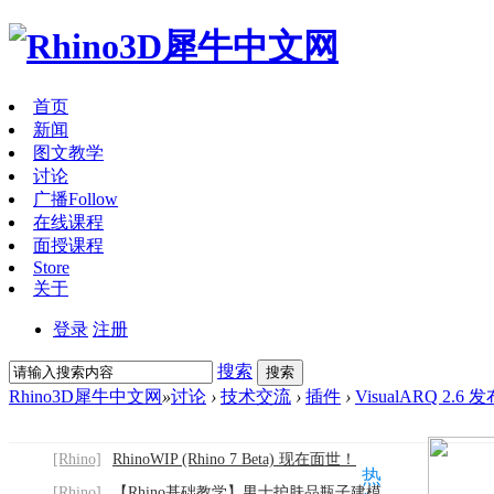
首页
新闻
图文教学
讨论
广播
Follow
在线课程
面授课程
Store
关于
登录
注册
搜索
搜索
Rhino3D犀牛中文网
»
讨论
›
技术交流
›
插件
›
VisualARQ 2.6
[Rhino]
RhinoWIP (Rhino 7 Beta) 现在面世！
热
[Rhino]
【Rhino基础教学】男士护肤品瓶子建模