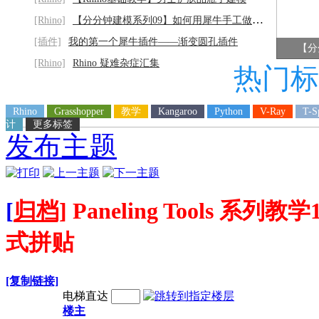
[Rhino]
【分分钟建模系列09】如何用犀牛手工做灰阶
[插件]
我的第一个犀牛插件——渐变圆孔插件
【分
[Rhino]
Rhino 疑难杂症汇集
热门标
Rhino
Grasshopper
教学
Kangaroo
Python
V-Ray
T-S
计
更多标签
发布主题
[
归档]
Paneling Tools 
式拼贴
[复制链接]
电梯直达
楼主