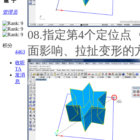
题
子
管理员
08.指定第4个定位
积分
面影响、拉扯变形的
4463
收听
TA
发消
息