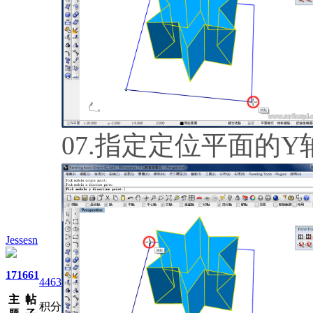
07.指定定位平面的
Jessesn
171
661
4463
主
帖
积分