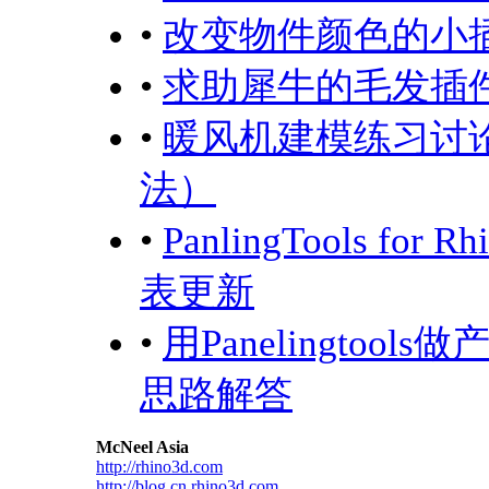
•
改变物件颜色的小
•
求助犀牛的毛发插
•
暖风机建模练习讨论 
法）
•
PanlingTools for Rh
表更新
•
用Panelingto
思路解答
McNeel Asia
http://rhino3d.com
http://blog.cn.rhino3d.com