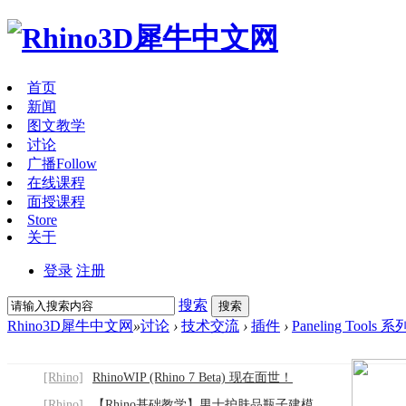
首页
新闻
图文教学
讨论
广播
Follow
在线课程
面授课程
Store
关于
登录
注册
搜索
搜索
Rhino3D犀牛中文网
»
讨论
›
技术交流
›
插件
›
Paneling Too
[Rhino]
RhinoWIP (Rhino 7 Beta) 现在面世！
[Rhino]
【Rhino基础教学】男士护肤品瓶子建模