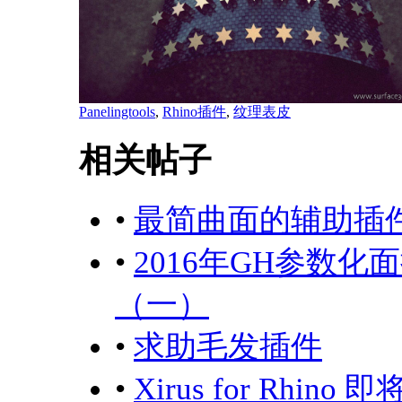
Panelingtools
,
Rhino插件
,
纹理表皮
相关帖子
•
最简曲面的辅助插
•
2016年GH参数化
（一）
•
求助毛发插件
•
Xirus for Rhino