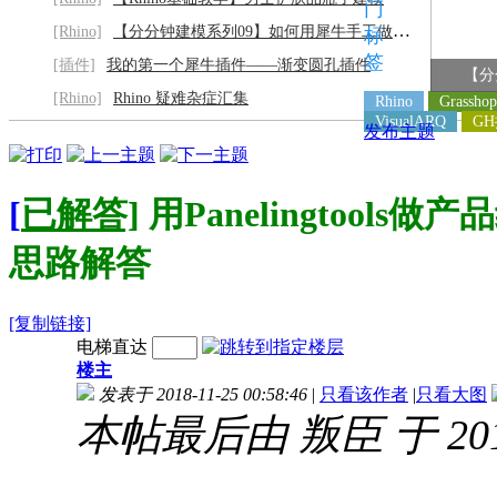
门
[Rhino]
【分分钟建模系列09】如何用犀牛手工做灰阶
标
签
[插件]
我的第一个犀牛插件——渐变圆孔插件
【分
[Rhino]
Rhino 疑难杂症汇集
Rhino
Grasshop
VisualARQ
G
发布主题
[
已解答]
用Panelingtoo
思路解答
[复制链接]
电梯直达
楼主
发表于 2018-11-25 00:58:46
|
只看该作者
|
只看大图
本帖最后由 叛臣 于 2018-