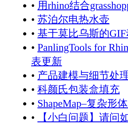
•
用rhino结合grass
•
苏泊尔电热水壶
•
基于莫比乌斯的GI
•
PanlingTools for Rhi
表更新
•
产品建模与细节处
•
科颜氏包装盒填充
•
ShapeMap–复
•
【小白问题】请问如何