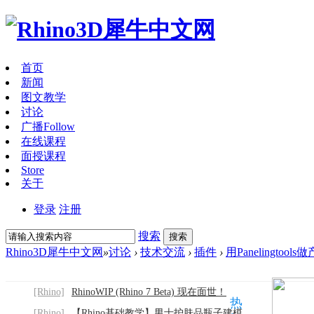
首页
新闻
图文教学
讨论
广播
Follow
在线课程
面授课程
Store
关于
登录
注册
搜索
搜索
Rhino3D犀牛中文网
»
讨论
›
技术交流
›
插件
›
用Panelingto
[Rhino]
RhinoWIP (Rhino 7 Beta) 现在面世！
热
[Rhino]
【Rhino基础教学】男士护肤品瓶子建模