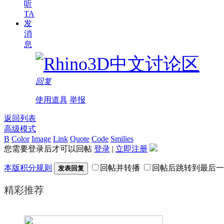
听
TA
发
消
息
回复
使用道具
举报
返回列表
高级模式
B
Color
Image
Link
Quote
Code
Smilies
您需要登录后才可以回帖
登录
|
立即注册
本版积分规则
回帖并转播
回帖后跳转到最后一
发表回复
精彩推荐