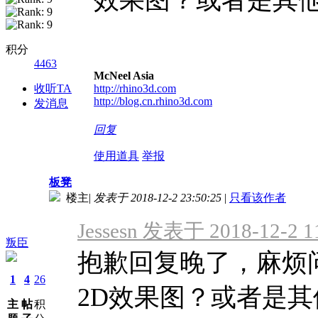
积分
4463
McNeel Asia
收听TA
http://rhino3d.com
http://blog.cn.rhino3d.com
发消息
回复
使用道具
举报
板凳
楼主
|
发表于 2018-12-2 23:50:25
|
只看该作者
Jessesn 发表于 2018-12-2 1
叛臣
抱歉回复晚了，麻烦
1
4
26
2D效果图？或者是其他
主
帖
积