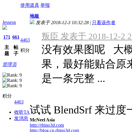
使用道具
举报
地板
Jessesn
发表于 2018-12-3 10:32:28
|
只看该作者
叛臣 发表于 2018-12-2 2
171
661
4463
没有效果图呢 大
主
帖
积分
题
子
果，最好能贴合原
管理员
是一条完整 ...
积分
4463
试试 BlendSrf 来
收听TA
发消息
McNeel Asia
http://rhino3d.com
http://blog.cn.rhino3d.com