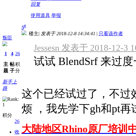
回复
使用道具
举报
#
5
楼主
|
发表于 2018-12-8 14:34:41
|
只看该作者
叛臣
Jessesn 发表于 2018-12-3 1
1
4
26
试试 BlendSrf 来
主
帖
积
题
子
分
新手上
路
这个已经试过了，不过
烦 ，我先学下gh和pt
积分
26
大陆地区Rhino原厂培训中
收