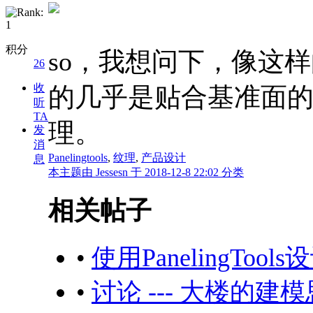
积分
so，我想问下，像这
26
收
的几乎是贴合基准面
听
TA
理。
发
消
Panelingtools
,
纹理
,
产品设计
息
本主题由 Jessesn 于 2018-12-8 22:02 分类
相关帖子
•
使用PanelingTool
•
讨论 --- 大楼的建