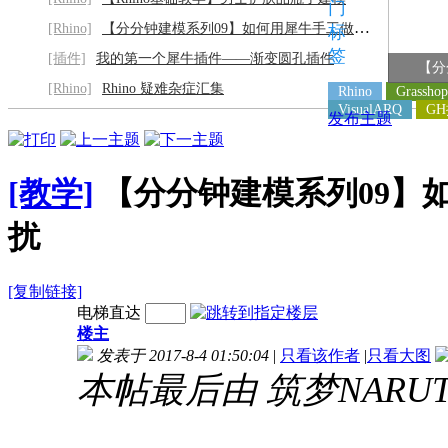
门
[Rhino]
【分分钟建模系列09】如何用犀牛手工做灰阶
标
签
[插件]
我的第一个犀牛插件——渐变圆孔插件
【分
[Rhino]
Rhino 疑难杂症汇集
Rhino
Grasshop
VisualARQ
G
发布主题
[教学]
【分分钟建模系列09】
扰
[复制链接]
电梯直达
楼主
发表于 2017-8-4 01:50:04
|
只看该作者
|
只看大图
本帖最后由 筑梦NARUTO 于