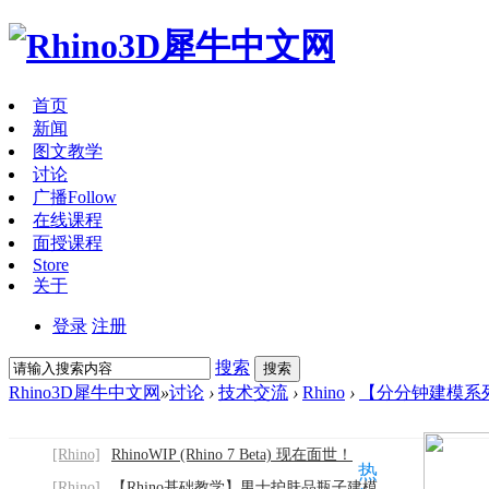
首页
新闻
图文教学
讨论
广播
Follow
在线课程
面授课程
Store
关于
登录
注册
搜索
搜索
Rhino3D犀牛中文网
»
讨论
›
技术交流
›
Rhino
›
【分分钟建模系列
[Rhino]
RhinoWIP (Rhino 7 Beta) 现在面世！
热
[Rhino]
【Rhino基础教学】男士护肤品瓶子建模