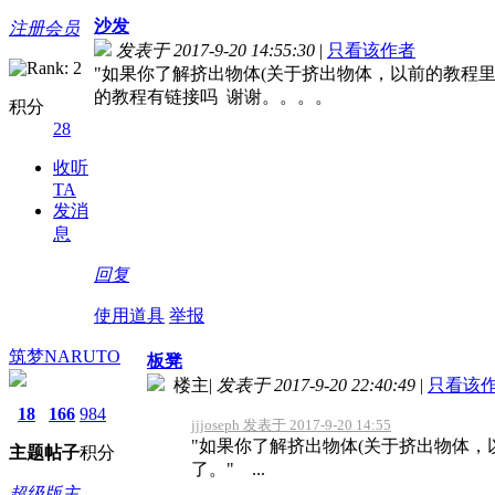
沙发
注册会员
发表于 2017-9-20 14:55:30
|
只看该作者
"如果你了解挤出物体(关于挤出物体，以前的教程
的教程有链接吗 谢谢。。。。
积分
28
收听
TA
发消
息
回复
使用道具
举报
筑梦NARUTO
板凳
楼主
|
发表于 2017-9-20 22:40:49
|
只看该
18
166
984
jjjoseph 发表于 2017-9-20 14:55
"如果你了解挤出物体(关于挤出物体
主题
帖子
积分
了。" ...
超级版主