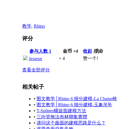
教学
,
Rhino
评分
参与人数
1
金币
+4
收起
理由
+ 4
赞一个!
Jessesn
查看全部评分
相关帖子
•
图文教学│Rhino 6 细分建模-La Chaise椅
•
图文教学│Rhino 6 细分建模-玉象吊坠
•
T-Splines螺旋面建模方法
•
三向管無法布林聯集實體
•
请问这个曲面的建模思路是什么？
•
求两曲面交集失败