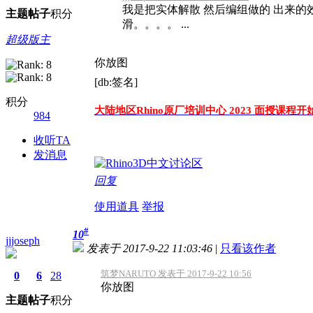
我是把实体解散 然后编组做的 出来
主题
帖子
积分
滑。。。。 ...
超级版主
你放图
[db:签名]
积分
大陆地区Rhino原厂培训中心 2023 面授课程开
984
收听TA
发消息
回复
使用道具
举报
#
10
jjjoseph
发表于 2017-9-22 11:03:46
|
只看该作者
筑梦NARUTO 发表于 2017-9-22 10:56
0
6
28
你放图
主题
帖子
积分