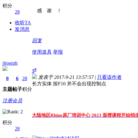
积分
感 谢 ！
28
收听TA
发消息
回复
使用道具
举报
jjjoseph
#
5
发表于 2017-9-21 13:57:57
|
只看该作者
0
6
28
长方实体 按F10 并不会出现控制点
主题
帖子
积分
注册会员
大陆地区Rhino原厂培训中心 2023 面授课程开始招
积分
28