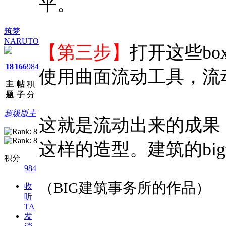
平。
筑梦
NARUTO
【第三步】
打开这些bo
18
166
984
使用曲面流动工具，流
主
帖
积
题
子
分
超级版主
这就是流动出来的成果
这样的造型。建筑的bi
积分
984
（BIG建筑事务所的作品）
收
听
TA
发