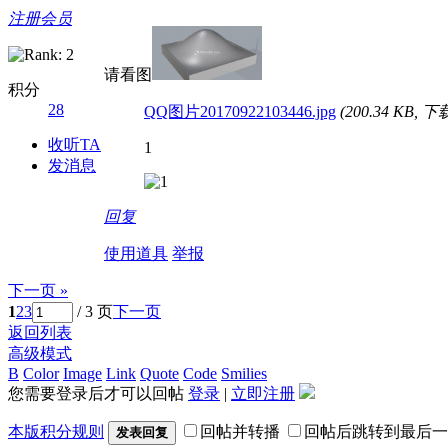
注册会员
请看图
积分
28
QQ图片20170922103446.jpg
(200.34 KB, 
收听TA
1
发消息
回复
使用道具
举报
下一页 »
1
2
3
/ 3 页
下一页
返回列表
高级模式
B
Color
Image
Link
Quote
Code
Smilies
您需要登录后才可以回帖
登录
|
立即注册
本版积分规则
回帖并转播
回帖后跳转到最后一
发表回复