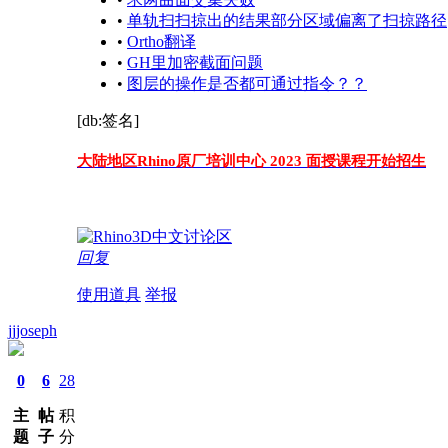
•
单轨扫扫掠出的结果部分区域偏离了扫掠路径
•
Ortho翻译
•
GH里加密截面问题
•
图层的操作是否都可通过指令？？
[db:签名]
大陆地区Rhino原厂培训中心 2023 面授课程开始招生
回复
使用道具
举报
jjjoseph
0
6
28
主
帖
积
题
子
分