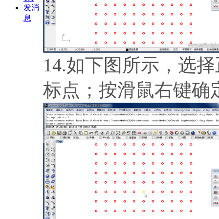
发消
息
14.如下图所示，选
标点；按滑鼠右键确