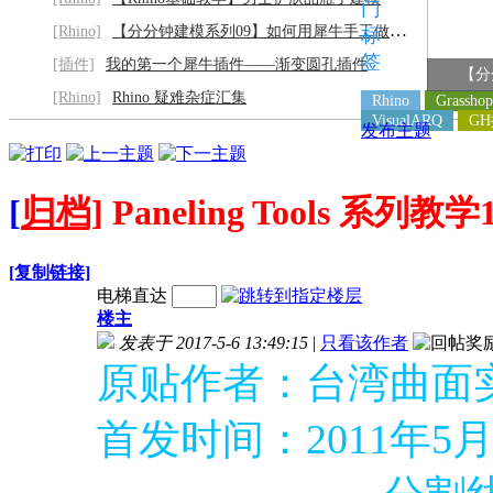
门
[Rhino]
【分分钟建模系列09】如何用犀牛手工做灰阶
标
签
[插件]
我的第一个犀牛插件——渐变圆孔插件
【分
[Rhino]
Rhino 疑难杂症汇集
Rhino
Grasshop
VisualARQ
G
发布主题
[
归档]
Paneling Tools 系列
[复制链接]
电梯直达
楼主
发表于 2017-5-6 13:49:15
|
只看该作者
原贴作者：台湾曲面
首发时间：2011年5月