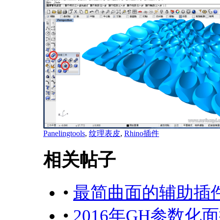
Panelingtools
,
纹理表皮
,
Rhino插件
相关帖子
•
最简曲面的辅助插
•
2016年GH参数化