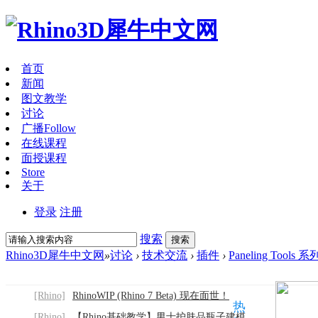
首页
新闻
图文教学
讨论
广播
Follow
在线课程
面授课程
Store
关于
登录
注册
搜索
搜索
Rhino3D犀牛中文网
»
讨论
›
技术交流
›
插件
›
Paneling Too
[Rhino]
RhinoWIP (Rhino 7 Beta) 现在面世！
热
[Rhino]
【Rhino基础教学】男士护肤品瓶子建模