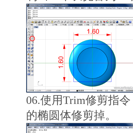
06.使用Trim修
的椭圆体修剪掉。