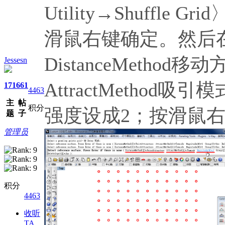
Utility→Shuffl
滑鼠右键确定。然后
DistanceMethod移动
Jessesn
AttractMethod吸引
171
661
4463
主
帖
积分
强度设成2；按滑鼠
题
子
管理员
积分
4463
收听
TA