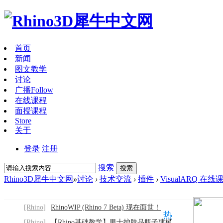
首页
新闻
图文教学
讨论
广播
Follow
在线课程
面授课程
Store
关于
登录
注册
搜索
搜索
Rhino3D犀牛中文网
»
讨论
›
技术交流
›
插件
›
VisualARQ 在
[Rhino]
RhinoWIP (Rhino 7 Beta) 现在面世！
热
[Rhino]
【Rhino基础教学】男士护肤品瓶子建模