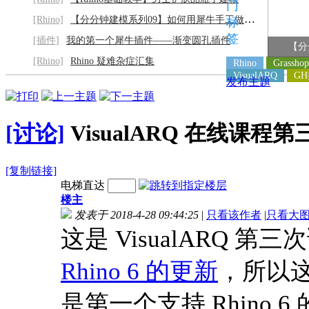
门
[Rhino]
【分分钟建模系列09】如何用犀牛手工做灰阶
标
签
[插件]
我的第一个犀牛插件——渐变圆孔插件
【分
[Rhino]
Rhino 疑难杂症汇集
Rhino
Grasshop
VisualARQ
G
发布主题
[讨论]
VisualARQ 在线课程第
[复制链接]
电梯直达
楼主
发表于 2018-4-28 09:44:25
|
只看该作者
|
只看大
这是 VisualARQ 第
Rhino 6 的更新
，所以这
是第一个支持 Rhino