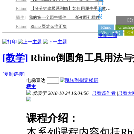
门
[Rhino]
【分分钟建模系列09】如何用犀牛手工做灰阶
标
签
[插件]
我的第一个犀牛插件——渐变圆孔插件
【分
[Rhino]
Rhino 疑难杂症汇集
Rhino
Grasshop
VisualARQ
G
发布主题
[教学]
Rhino倒圆角工具用法
[复制链接]
电梯直达
楼主
发表于 2018-10-24 16:04:56
|
只看该作者
|
只看大
课程介绍：
本系列课程内容包括Rh