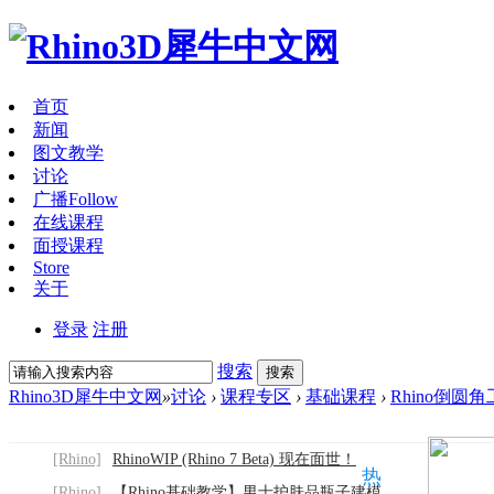
首页
新闻
图文教学
讨论
广播
Follow
在线课程
面授课程
Store
关于
登录
注册
搜索
搜索
Rhino3D犀牛中文网
»
讨论
›
课程专区
›
基础课程
›
Rhino倒
[Rhino]
RhinoWIP (Rhino 7 Beta) 现在面世！
热
[Rhino]
【Rhino基础教学】男士护肤品瓶子建模