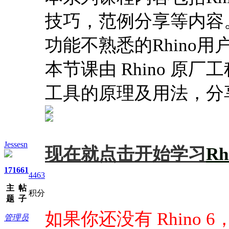
技巧，范例分享等内容。
功能不熟悉的Rhino用
本节课由 Rhino 原厂工
工具的原理及用法，分
Jessesn
现在就点击开始学习
R
171
661
4463
主
帖
积分
题
子
如果你还没有 Rhino 
管理员