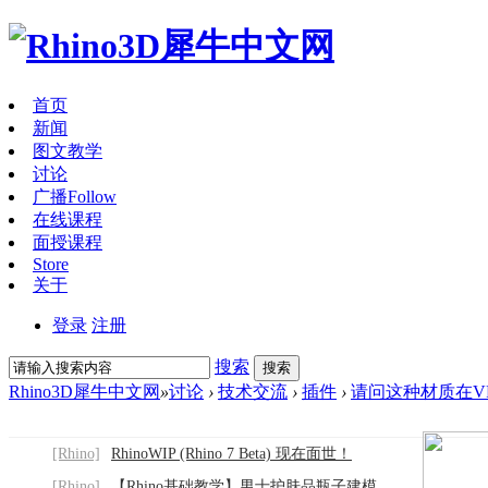
首页
新闻
图文教学
讨论
广播
Follow
在线课程
面授课程
Store
关于
登录
注册
搜索
搜索
Rhino3D犀牛中文网
»
讨论
›
技术交流
›
插件
›
请问这种材质在V
[Rhino]
RhinoWIP (Rhino 7 Beta) 现在面世！
[Rhino]
【Rhino基础教学】男士护肤品瓶子建模