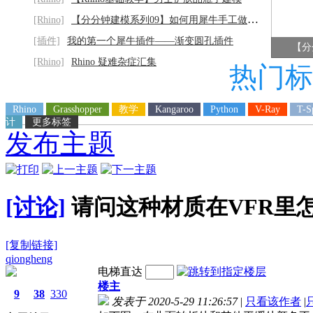
[Rhino]
【分分钟建模系列09】如何用犀牛手工做灰阶
[插件]
我的第一个犀牛插件——渐变圆孔插件
【分
[Rhino]
Rhino 疑难杂症汇集
热门标
Rhino
Grasshopper
教学
Kangaroo
Python
V-Ray
T-S
计
更多标签
发布主题
[讨论]
请问这种材质在VFR里
[复制链接]
qiongheng
电梯直达
楼主
9
38
330
发表于 2020-5-29 11:26:57
|
只看该作者
|