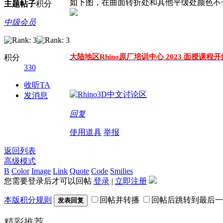
如下图，在曲面转折处和其他平缓处颜色不
主题
帖子
积分
中级会员
大陆地区Rhino原厂培训中心 2023 面授课程
积分
330
收听TA
发消息
回复
使用道具
举报
返回列表
高级模式
B
Color
Image
Link
Quote
Code
Smilies
您需要登录后才可以回帖
登录
|
立即注册
本版积分规则
回帖并转播
回帖后跳转到最后一
发表回复
精彩推荐