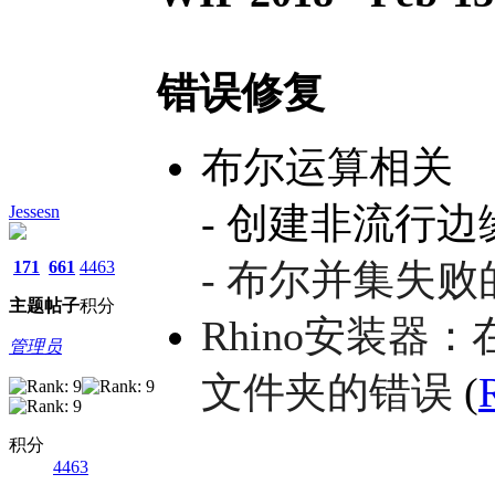
错误修复
布尔运算相关
- 创建非流行边
Jessesn
- 布尔并集失
171
661
4463
主题
帖子
积分
Rhino安装器：
管理员
文件夹的错误
(
积分
4463