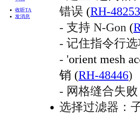
错误
(
RH-4825
收听TA
发消息
- 支持 N-Gon
(
R
- 记住指令行
- '
orient mesh a
销 (
RH-48446
)
- 网格缝合失
选择过滤器：