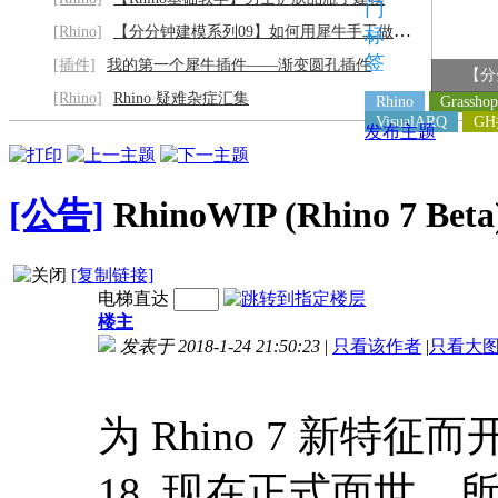
门
[Rhino]
【分分钟建模系列09】如何用犀牛手工做灰阶
标
签
[插件]
我的第一个犀牛插件——渐变圆孔插件
【分
[Rhino]
Rhino 疑难杂症汇集
Rhino
Grasshop
VisualARQ
G
发布主题
[公告]
RhinoWIP (Rhino 7 B
[复制链接]
电梯直达
楼主
发表于 2018-1-24 21:50:23
|
只看该作者
|
只看大
为 Rhino 7 新特征而开发
18 现在正式面世，所有