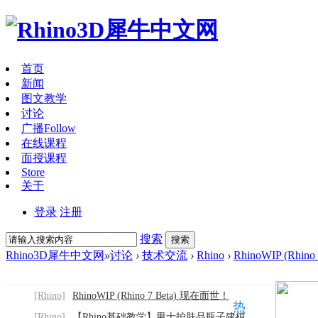
首页
新闻
图文教学
讨论
广播
Follow
在线课程
面授课程
Store
关于
登录
注册
搜索
搜索
Rhino3D犀牛中文网
»
讨论
›
技术交流
›
Rhino
›
RhinoWIP (Rhi
[Rhino]
RhinoWIP (Rhino 7 Beta) 现在面世！
热
[Rhino]
【Rhino基础教学】男士护肤品瓶子建模