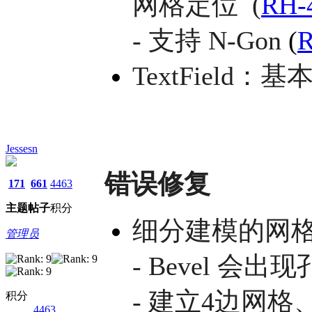
网格定位 (
RH-
- 支持 N-Gon
(
R
TextField
Jessesn
错误修复
171
661
4463
主题
帖子
积分
细分建模的网
管理员
- Bevel 会
- 建立4边网
积分
4463