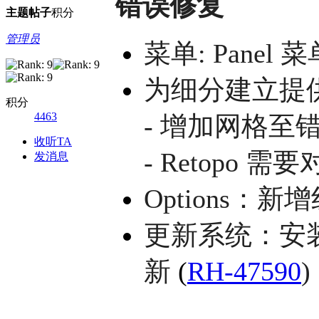
错误修复
主题
帖子
积分
管理员
菜单: Panel
为细分建立提
积分
4463
- 增加网格至
收听TA
- Retopo 
发消息
Options：
更新系统：安装 
新
(
RH-47590
)