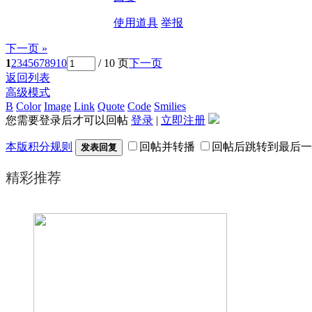
使用道具
举报
下一页 »
1
2
3
4
5
6
7
8
9
10
/ 10 页
下一页
返回列表
高级模式
B
Color
Image
Link
Quote
Code
Smilies
您需要登录后才可以回帖
登录
|
立即注册
本版积分规则
回帖并转播
回帖后跳转到最后一
发表回复
精彩推荐