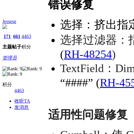
错误修复
选择：挤出指
Jessesn
选择过滤器：指
171
661
4463
主题
帖子
积分
(
RH-48254
)
管理员
TextField：D
“####” (
RH-45
积分
4463
收听TA
发消息
适用性问题修复