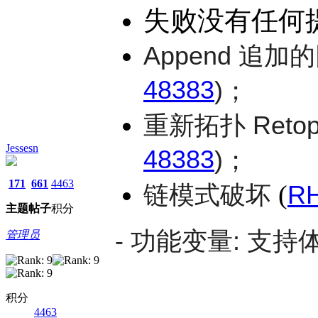
失败没有任何提
Append 
48383
)；
重新拓扑 Reto
Jessesn
48383
)；
171
661
4463
(
链模式破坏
RH
主题
帖子
积分
- 功能变量: 支持
管理员
积分
4463