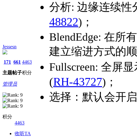
分析: 边缘连续
48822
)；
BlendEdge: 
Jessesn
建立缩进方式的
171
661
4463
Fullscreen
主题
帖子
积分
(
RH-43727
)；
管理员
选择：默认会开
积分
4463
收听TA