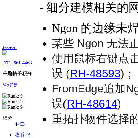
- 细分建模相关的
Ngon 的边缘未
某些 Ngon 无
Jessesn
使用鼠标右键点
171
661
4463
误
(
RH-48593
)；
主题
帖子
积分
管理员
FromEdge追
误
(
RH-48614
)
重拓扑物件选择
积分
4463
收听TA